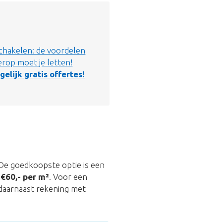
chakelen: de voordelen
rop moet je letten!
gelijk gratis offertes!
. De goedkoopste optie is een
t
€60,- per m²
. Voor een
daarnaast rekening met