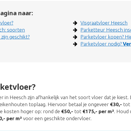
agina naar:
vloer?
Visgraatvloer Heesch
ch: soorten
Parketteur Heesch ins
zijn geschikt?
Parketvloer kopen? Hie
Parketvloer nodig?
Ver
ketvloer?
 in Heesch zijn afhankelijk van het soort vloer dat je kiest
eikenhouten toplaag. Hiervoor betaal je ongeveer
€30,-
to
de kosten hoger op: rond de
€50,-
tot
€175,- per m²
. Houd 
0,- per m²
voor een geschikte ondervloer.