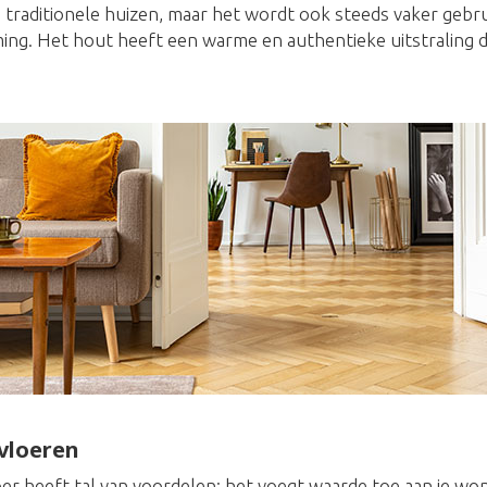
n traditionele huizen, maar het wordt ook steeds vaker gebr
ng. Het hout heeft een warme en authentieke uitstraling die
vloeren
er heeft tal van voordelen: het voegt waarde toe aan je won