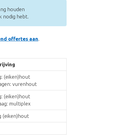
ning houden
k nodig hebt.
vend offertes aan
.
ijving
: (eiken)hout
agen: vurenhout
: (eiken)hout
ag: multiplex
g (eiken)hout