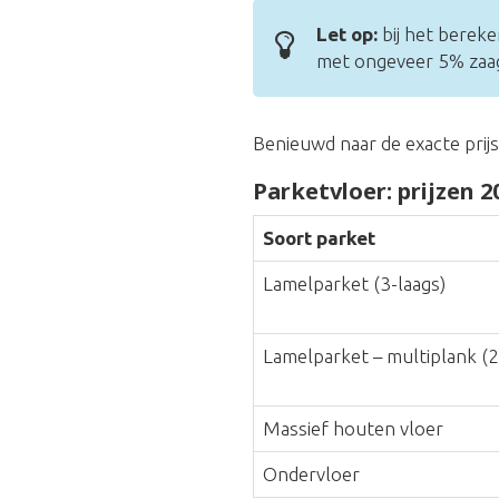
Let op:
bij het bereke
met ongeveer 5% zaagv
Benieuwd naar de exacte prij
Parketvloer: prijzen 2
Soort parket
Lamelparket (3-laags)
Lamelparket – multiplank (2
Massief houten vloer
Ondervloer