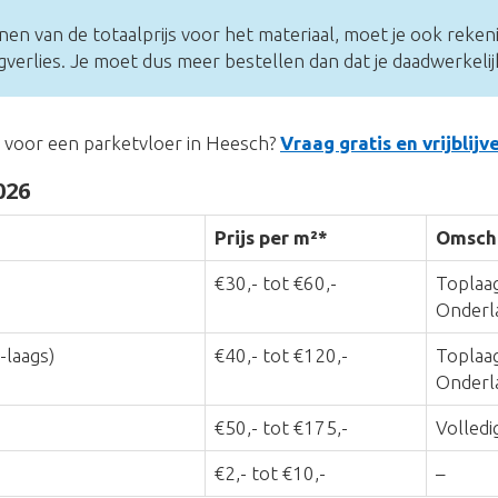
nen van de totaalprijs voor het materiaal, moet je ook reke
erlies. Je moet dus meer bestellen dan dat je daadwerkelij
s voor een parketvloer in Heesch?
Vraag gratis en vrijblij
026
Prijs per m²*
Omschr
€30,- tot €60,-
Toplaag
Onderl
-laags)
€40,- tot €120,-
Toplaag
Onderla
€50,- tot €175,-
Volledi
€2,- tot €10,-
–