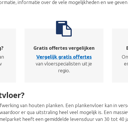
informatie, informatie over de vele mogelijkheden en we geven
g?
Gratis offertes vergelijken
an
Vergelijk gratis offertes
On
w
van vloerspecialisten uit je
e
regio.
tvloer?
afwerking van houten planken. Een plankenvloer kan in ver
aardoor er qua uitstraling heel veel mogelijk is. Een massie
melparket heeft een gemiddelde levensduur van 30 tot 40 ja