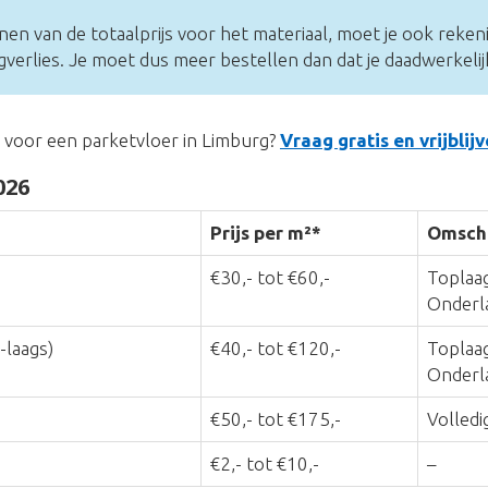
nen van de totaalprijs voor het materiaal, moet je ook reke
erlies. Je moet dus meer bestellen dan dat je daadwerkelij
s voor een parketvloer in Limburg?
Vraag gratis en vrijblij
026
Prijs per m²*
Omschr
€30,- tot €60,-
Toplaag
Onderl
-laags)
€40,- tot €120,-
Toplaag
Onderla
€50,- tot €175,-
Volledi
€2,- tot €10,-
–