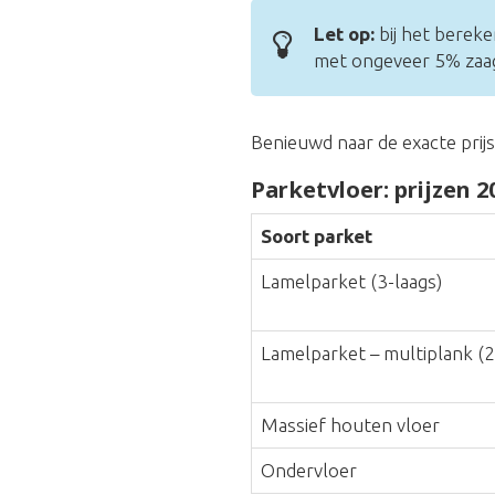
Let op:
bij het bereke
met ongeveer 5% zaagv
Benieuwd naar de exacte prij
Parketvloer: prijzen 2
Soort parket
Lamelparket (3-laags)
Lamelparket – multiplank (2
Massief houten vloer
Ondervloer