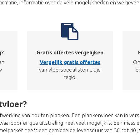
informatie, informatie over de vele mogelijkheden en we geven
g?
Gratis offertes vergelijken
an
Vergelijk gratis offertes
On
w
van vloerspecialisten uit je
e
regio.
tvloer?
afwerking van houten planken. Een plankenvloer kan in ver
aardoor er qua uitstraling heel veel mogelijk is. Een massie
melparket heeft een gemiddelde levensduur van 30 tot 40 ja