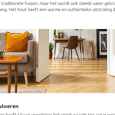
n traditionele huizen, maar het wordt ook steeds vaker gebr
ng. Het hout heeft een warme en authentieke uitstraling die
vloeren
er heeft tal van voordelen: het voegt waarde toe aan je won