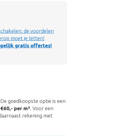
schakelen: de voordelen
rop moet je letten!
gelijk gratis offertes!
t. De goedkoopste optie is een
t
€60,- per m²
. Voor een
daarnaast rekening met