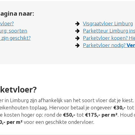
agina naar:
vloer?
Visgraatvloer Limburg
urg: soorten
Parketteur Limburg in
zijn geschikt?
Parketvloer kopen? Hie
Parketvloer nodig?
Ver
ketvloer?
 in Limburg zijn afhankelijk van het soort vloer dat je kies
eikenhouten toplaag. Hiervoor betaal je ongeveer
€30,-
to
de kosten hoger op: rond de
€50,-
tot
€175,- per m²
. Houd 
0,- per m²
voor een geschikte ondervloer.