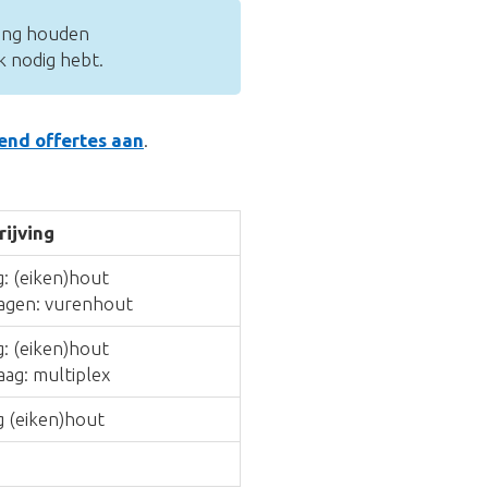
ning houden
k nodig hebt.
vend offertes aan
.
ijving
: (eiken)hout
agen: vurenhout
: (eiken)hout
ag: multiplex
g (eiken)hout