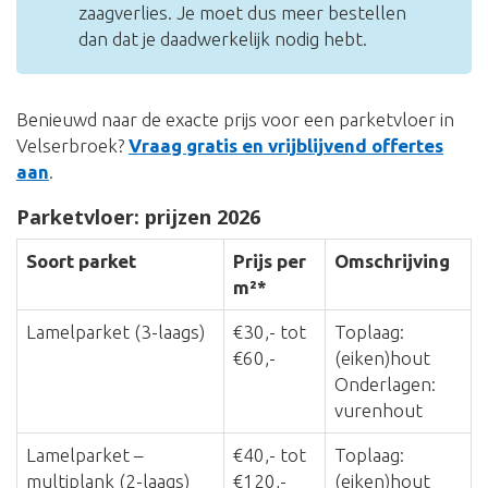
zaagverlies. Je moet dus meer bestellen
dan dat je daadwerkelijk nodig hebt.
Benieuwd naar de exacte prijs voor een parketvloer in
Velserbroek?
Vraag gratis en vrijblijvend offertes
aan
.
Parketvloer: prijzen 2026
Soort parket
Prijs per
Omschrijving
m²*
Lamelparket (3-laags)
€30,- tot
Toplaag:
€60,-
(eiken)hout
Onderlagen:
vurenhout
Lamelparket –
€40,- tot
Toplaag:
multiplank (2-laags)
€120,-
(eiken)hout