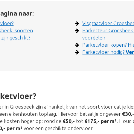
agina naar:
vloer?
Visgraatvloer Groesbe
sbeek: soorten
Parketteur Groesbeek 
zijn geschikt?
voordelen
Parketvloer kopen? Hie
Parketvloer nodig?
Ver
ketvloer?
 in Groesbeek zijn afhankelijk van het soort vloer dat je ki
een eikenhouten toplaag. Hiervoor betaal je ongeveer
€30,
de kosten hoger op: rond de
€50,-
tot
€175,- per m²
. Houd 
0,- per m²
voor een geschikte ondervloer.