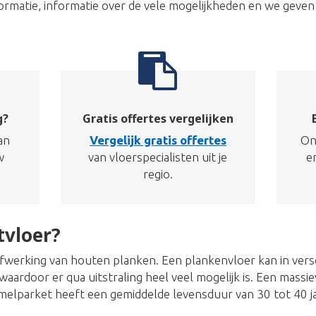
informatie, informatie over de vele mogelijkheden en we geven
g?
Gratis offertes vergelijken
an
Vergelijk gratis offertes
On
w
van vloerspecialisten uit je
e
regio.
tvloer?
afwerking van houten planken. Een plankenvloer kan in ver
aardoor er qua uitstraling heel veel mogelijk is. Een massie
melparket heeft een gemiddelde levensduur van 30 tot 40 ja