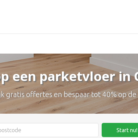
p een parketvloer in
jk gratis offertes en bespaar tot 40% op de
Start nu!