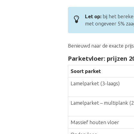
Let op:
bij het bereke
met ongeveer 5% zaagv
Benieuwd naar de exacte prij
Parketvloer: prijzen 2
Soort parket
Lamelparket (3-laags)
Lamelparket – multiplank (2
Massief houten vloer