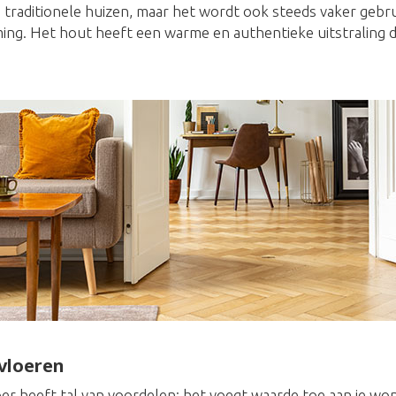
n traditionele huizen, maar het wordt ook steeds vaker gebr
ng. Het hout heeft een warme en authentieke uitstraling die
vloeren
er heeft tal van voordelen: het voegt waarde toe aan je won