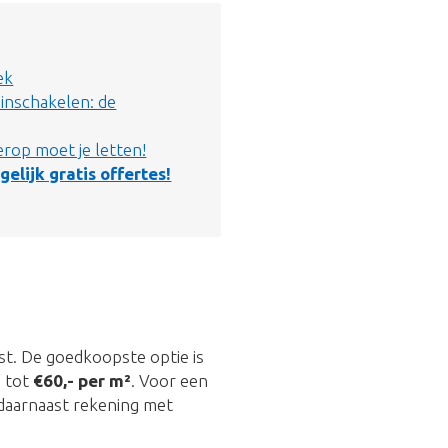
ek
inschakelen: de
rop moet je letten!
gelijk gratis offertes!
est. De goedkoopste optie is
-
tot
€60,- per m²
. Voor een
daarnaast rekening met