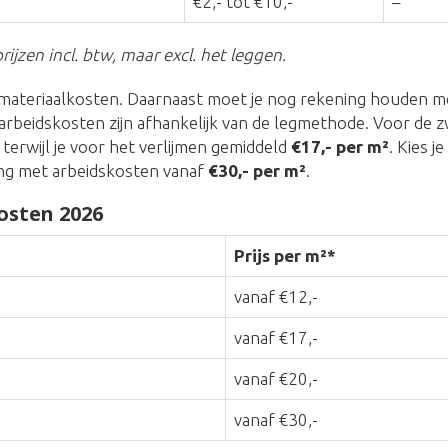
€2,- tot €10,-
–
rijzen incl. btw, maar excl. het leggen.
materiaalkosten. Daarnaast moet je nog rekening houden me
arbeidskosten zijn afhankelijk van de legmethode. Voor de
, terwijl je voor het verlijmen gemiddeld
€17,- per m²
. Kies j
ng met arbeidskosten vanaf
€30,- per m²
.
osten 2026
Prijs per m²*
vanaf €12,-
vanaf €17,-
vanaf €20,-
vanaf €30,-