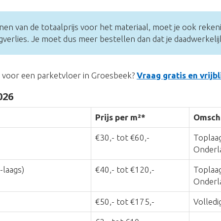
nen van de totaalprijs voor het materiaal, moet je ook reke
erlies. Je moet dus meer bestellen dan dat je daadwerkelij
s voor een parketvloer in Groesbeek?
Vraag gratis en vrijb
026
Prijs per m²*
Omschr
€30,- tot €60,-
Toplaag
Onderl
-laags)
€40,- tot €120,-
Toplaag
Onderla
€50,- tot €175,-
Volledi