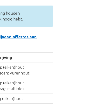
ning houden
k nodig hebt.
lijvend offertes aan
.
ijving
: (eiken)hout
agen: vurenhout
: (eiken)hout
ag: multiplex
g (eiken)hout