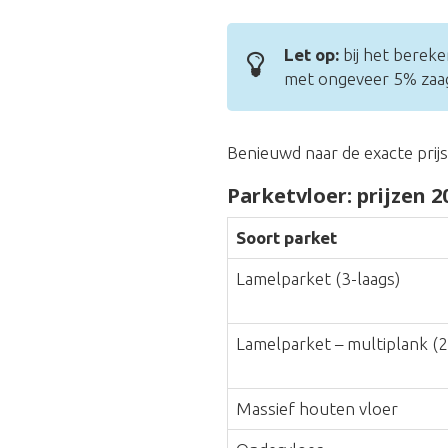
Let op:
bij het bereke
met ongeveer 5% zaagv
Benieuwd naar de exacte prij
Parketvloer: prijzen 2
Soort parket
Lamelparket (3-laags)
Lamelparket – multiplank (2
Massief houten vloer