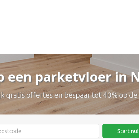
p een parketvloer in 
jk gratis offertes en bespaar tot 40% op de
Start nu!