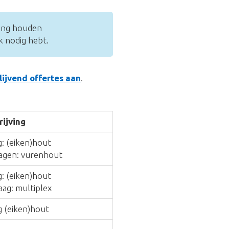
ning houden
k nodig hebt.
blijvend offertes aan
.
ijving
: (eiken)hout
agen: vurenhout
: (eiken)hout
ag: multiplex
g (eiken)hout