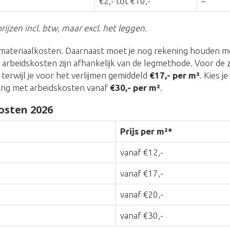
€2,- tot €10,-
–
rijzen incl. btw, maar excl. het leggen.
materiaalkosten. Daarnaast moet je nog rekening houden me
 arbeidskosten zijn afhankelijk van de legmethode. Voor d
, terwijl je voor het verlijmen gemiddeld
€17,- per m²
. Kies j
ing met arbeidskosten vanaf
€30,- per m²
.
osten 2026
Prijs per m²*
vanaf €12,-
vanaf €17,-
vanaf €20,-
vanaf €30,-