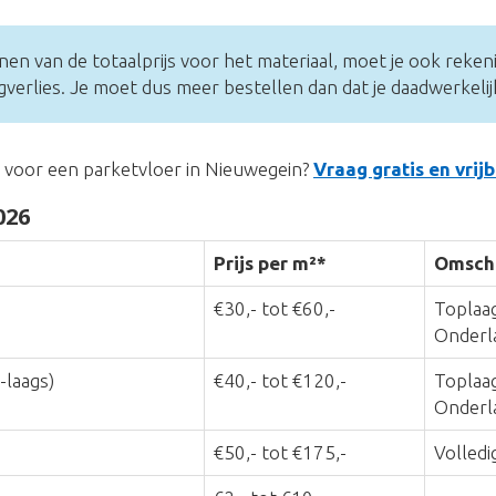
nen van de totaalprijs voor het materiaal, moet je ook reke
erlies. Je moet dus meer bestellen dan dat je daadwerkelij
s voor een parketvloer in Nieuwegein?
Vraag gratis en vrij
026
Prijs per m²*
Omschr
€30,- tot €60,-
Toplaag
Onderl
-laags)
€40,- tot €120,-
Toplaag
Onderla
€50,- tot €175,-
Volledi