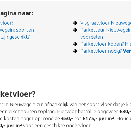
agina naar:
vloer?
Visgraatvloer Nieuweg
wegein: soorten
Parketteur Nieuwegein
zijn geschikt?
voordelen
Parketvloer kopen? Hie
Parketvloer nodig?
Ver
ketvloer?
 in Nieuwegein zijn afhankelijk van het soort vloer dat je k
een eikenhouten toplaag. Hiervoor betaal je ongeveer
€30,
de kosten hoger op: rond de
€50,-
tot
€175,- per m²
. Houd 
0,- per m²
voor een geschikte ondervloer.