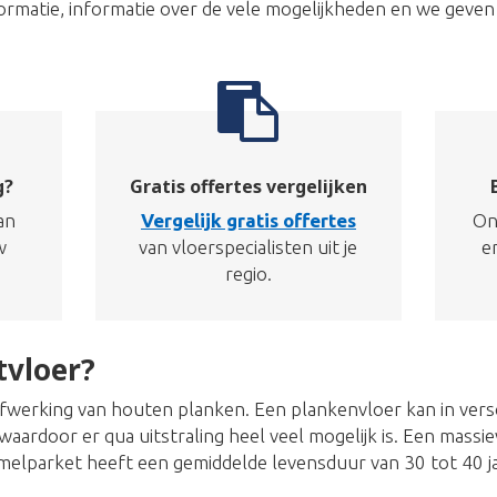
informatie, informatie over de vele mogelijkheden en we geven
g?
Gratis offertes vergelijken
an
Vergelijk gratis offertes
On
w
van vloerspecialisten uit je
e
regio.
tvloer?
afwerking van houten planken. Een plankenvloer kan in ver
aardoor er qua uitstraling heel veel mogelijk is. Een massie
melparket heeft een gemiddelde levensduur van 30 tot 40 ja