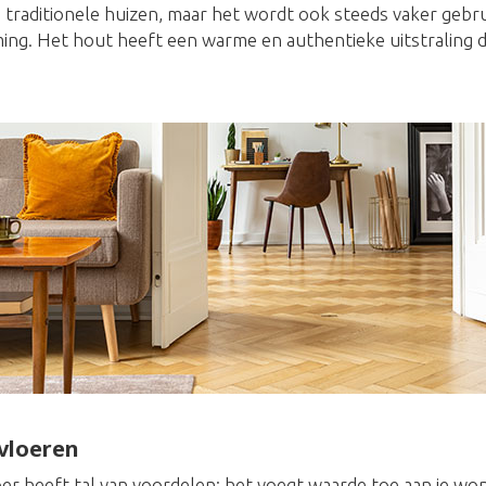
n traditionele huizen, maar het wordt ook steeds vaker gebr
ng. Het hout heeft een warme en authentieke uitstraling die
vloeren
er heeft tal van voordelen: het voegt waarde toe aan je won