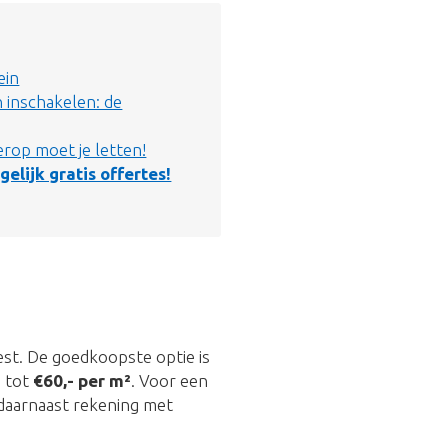
ein
 inschakelen: de
rop moet je letten!
gelijk gratis offertes!
iest. De goedkoopste optie is
-
tot
€60,- per m²
. Voor een
daarnaast rekening met