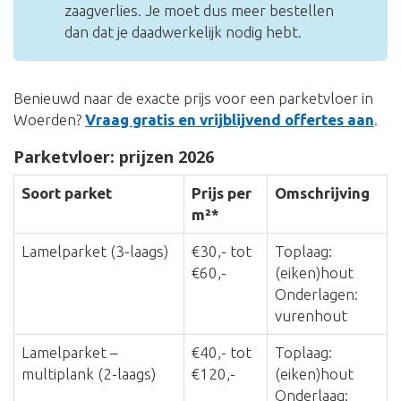
zaagverlies. Je moet dus meer bestellen
dan dat je daadwerkelijk nodig hebt.
Benieuwd naar de exacte prijs voor een parketvloer in
Woerden?
Vraag gratis en vrijblijvend offertes aan
.
Parketvloer: prijzen 2026
Soort parket
Prijs per
Omschrijving
m²*
Lamelparket (3-laags)
€30,- tot
Toplaag:
€60,-
(eiken)hout
Onderlagen:
vurenhout
Lamelparket –
€40,- tot
Toplaag:
multiplank (2-laags)
€120,-
(eiken)hout
Onderlaag: